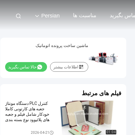
تماس بگیرید
مناسبت ها
Persian
ماشین ساخت پرونده اتوماتیک
اطلاعات بیشتر
حالا تماس بگیرید
فیلم های مرتبط
کنترل PLC دستگاه مونتاژ
جعبه های کارتونی کاملا
خودکار شامل فیلم و جعبه
های پلائیوود نوع بسته بندی
برای راه اندازی خط بسته
بندی
Cardboard Box Making Machi
01:04
2026-04-21