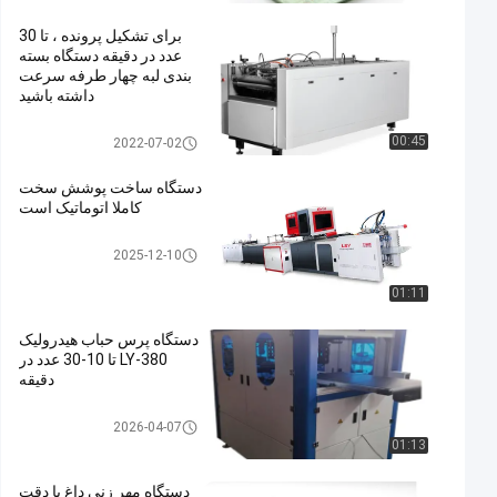
ne
برای تشکیل پرونده ، تا 30
عدد در دقیقه دستگاه بسته
بندی لبه چهار طرفه سرعت
داشته باشید
Automatic Case Making Mach
00:45
2022-07-02
ine
دستگاه ساخت پوشش سخت
کاملا اتوماتیک است
Automatic Case Making Mach
2025-12-10
ine
01:11
دستگاه پرس حباب هیدرولیک
LY-380 تا 10-30 عدد در
دقیقه
Box Bubble Pressing Machine
2026-04-07
01:13
دستگاه مهر زنی داغ با دقت