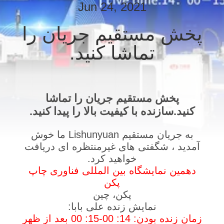
Jun 24, 2021
کیفیت
پخش مستقیم جریان را
با
تماشا کنید.
ما
تماس
بگیرید
پخش مستقیم جریان را تماشا
کنید.سازنده با کیفیت بالا را پیدا کنید.
اخبار
به جریان مستقیم Lishunyuan ما خوش
آمدید ، شگفتی های غیرمنتظره ای دریافت
درخواست
خواهید کرد.
نقل قول
دهمین نمایشگاه بین المللی فناوری چاپ
پکن
پکن، چین
نقشه
نمایش زنده علی بابا:
سایت
زمان زنده بودن: 14: 00-15: 00 بعد از ظهر