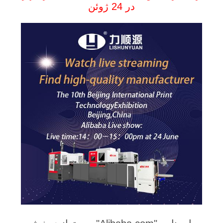
در 24 ژوئن
سیاست
حفظ
حریم
خصوصی