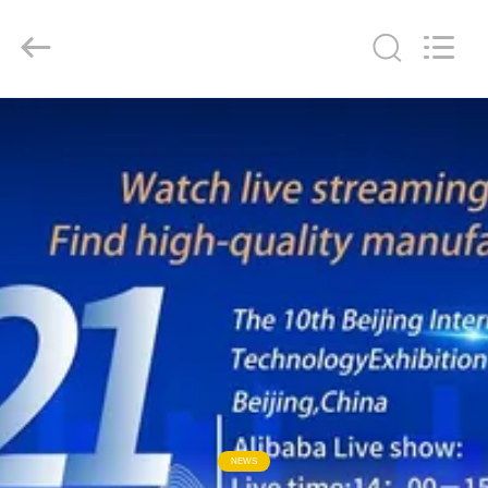
Intelligent
Automation
Co.,
Ltd..
All
Rights
Reserved.
خونه
محصولات
درباره
ما
تور
کارخانه
کنترل
NEWS