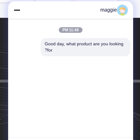
maggie
11:48 PM
Good day, what product are you looking 
for?
تلفن：+86-769-88116769
ایمیل：aureal@dglyjx.com