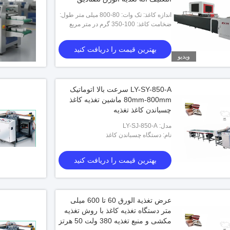
صلبة، أكمام صناديق المجوهرات،
اندازه کاغذ: تک وات: 80-800 میلی متر طول:
الأحذية الفاخرة، مستحضرات التجميل،
ضخامت کاغذ: 100-350 گرم در متر مربع
120-1000 میلی متر دو طرفه: 80-375 میلی
صناديق الهدايا، صناديق الأحذية
متر طول: 120-900 میلی متر
بهترین قیمت را دریافت کنید
ویدیو
LY-SY-850-A سرعت بالا اتوماتیک
80mm-800mm ماشین تغذیه کاغذ
چسباندن کاغذ تغذیه
مدل: LY-SJ-850-A
نام: دستگاه چسباندن کاغذ
بهترین قیمت را دریافت کنید
عرض تغذية الورق 60 تا 600 میلی
متر دستگاه تغذیه کاغذ با روش تغذیه
مکشی و منبع تغذیه 380 ولت 50 هرتز