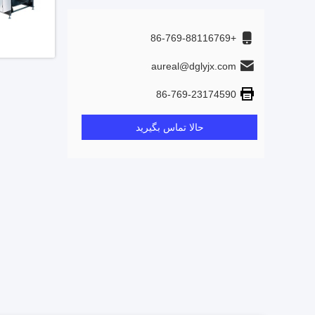
+86-769-88116769
aureal@dglyjx.com
86-769-23174590
حالا تماس بگیرید