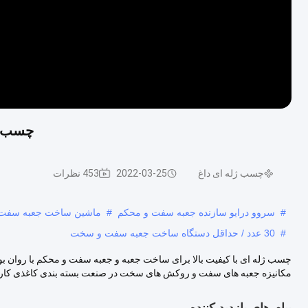
چسب ژل
چسب ژله ای داغ
2022-03-25
453 نظرات
#
سروو درایو سازنده جعبه سفت و محکم
#
ماشین ساخت جعبه سفت و سخت 
#
30 عدد / حداقل دستگاه ساخت جعبه سفت و سخت
چسب ژله ای با کیفیت بالا برای ساخت جعبه و جعبه سفت و محکم با روان بو
مکانیزه جعبه های سفت و روکش های سخت در صنعت بسته بندی کاغذی کاربرد
پیام های بازدید کننده