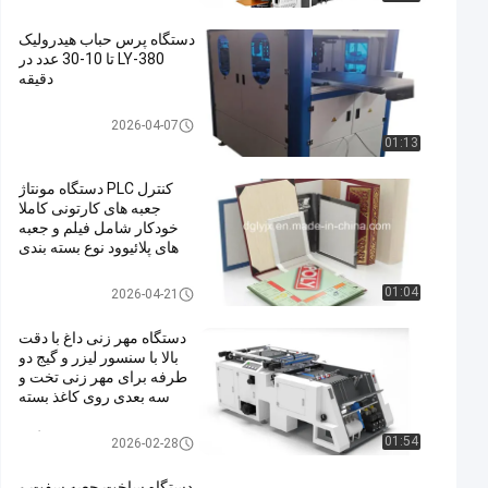
دستگاه پرس حباب هیدرولیک
LY-380 تا 10-30 عدد در
دقیقه
Box Bubble Pressing Machine
2026-04-07
01:13
کنترل PLC دستگاه مونتاژ
جعبه های کارتونی کاملا
خودکار شامل فیلم و جعبه
های پلائیوود نوع بسته بندی
برای راه اندازی خط بسته
بندی
Cardboard Box Making Machi
01:04
2026-04-21
ne
دستگاه مهر زنی داغ با دقت
بالا با سنسور لیزر و گیج دو
طرفه برای مهر زنی تخت و
سه بعدی روی کاغذ بسته
بندی
ماشین چاپ فولی گرم
01:54
2026-02-28
دستگاه ساخت جعبه سفت و